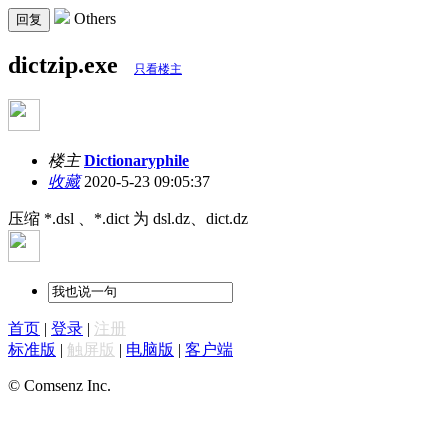
Others
回复
dictzip.exe
只看楼主
楼主
Dictionaryphile
收藏
2020-5-23 09:05:37
压缩 *.dsl 、*.dict 为 dsl.dz、dict.dz
首页
|
登录
|
注册
标准版
|
触屏版
|
电脑版
|
客户端
© Comsenz Inc.