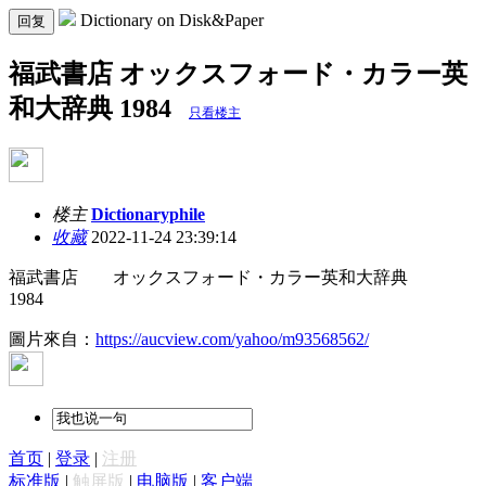
Dictionary on Disk&Paper
回复
福武書店 オックスフォード・カラー英
和大辞典 1984
只看楼主
楼主
Dictionaryphile
收藏
2022-11-24 23:39:14
福武書店 オックスフォード・カラー英和大辞典
1984
圖片來自：
https://aucview.com/yahoo/m93568562/
首页
|
登录
|
注册
标准版
|
触屏版
|
电脑版
|
客户端