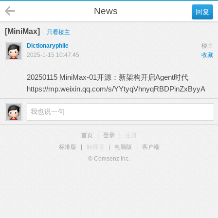
News
回复
[MiniMax]
只看楼主
Dictionaryphile
楼主
2025-1-15 10:47:45
收藏
20250115 MiniMax-01开源：新架构开启Agent时代
https://mp.weixin.qq.com/s/YYtyqVhnyqRBDPinZxByyA
首页
|
登录
|
注册
标准版
|
触屏版
|
电脑版
|
客户端
© Comsenz Inc.