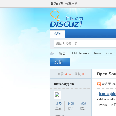
设为首页
收藏本站
论坛
论坛
LLM Universe
News
Open S
Open Sou
查看:
4652
|
回复:
0
Di
»
›
›
›
Dictionaryphile
发表于 2025-
-
https://git
- dify-sand
1375
1400
4909
- Awesome-
主题
帖子
积分