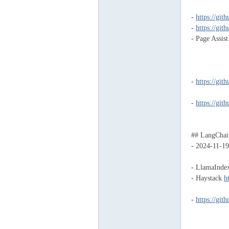
-
https://git
-
https://gi
- Page Assis
-
https://gi
phi
-
https://gi
## LangChai
- 2024-1
- LlamaInde
- Haystack
h
-
https://gi
le