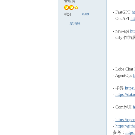
管理员
- FastGPT
h
cti
积分
4909
- OneAPI
ht
发消息
- new-api
ht
- dify 
- Lobe Chat
on
- AgentOps
- 毕昇
https
-
https://da
- ComfyUI
h
-
https://op
-
https://gi
参考：
https
ary