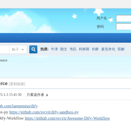
用户名
密码
热搜:
牛津
朗文
韦氏
柯林斯
剑桥
麦克米伦
双解
帖子
搜
ource
rce
索
[复制链接]
1-3 15:41:50
|
只看该作者
hub.com/langgenius/dify
box-py
https://github.com/svcvit/dify-sandbox-py
Dify-Workflow
https://github.com/svcvit/Awesome-Dify-Workflow