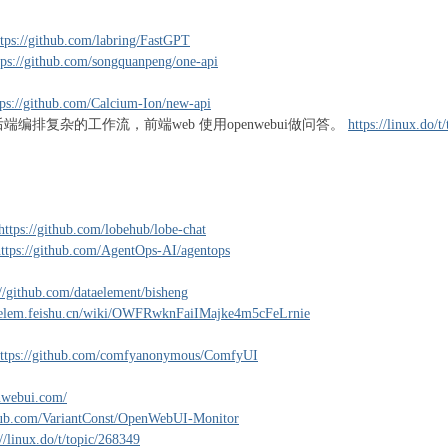
ttps://github.com/labring/FastGPT
tps://github.com/songquanpeng/one-api
tps://github.com/Calcium-Ion/new-api
作为后端编排复杂的工作流，前端web 使用openwebui做问答。
https://linux.do/t
https://github.com/lobehub/lobe-chat
https://github.com/AgentOps-AI/agentops
://github.com/dataelement/bisheng
taelem.feishu.cn/wiki/OWFRwknFaiIMajke4m5cFeLrnie
ttps://github.com/comfyanonymous/ComfyUI
enwebui.com/
thub.com/VariantConst/OpenWebUI-Monitor
://linux.do/t/topic/268349