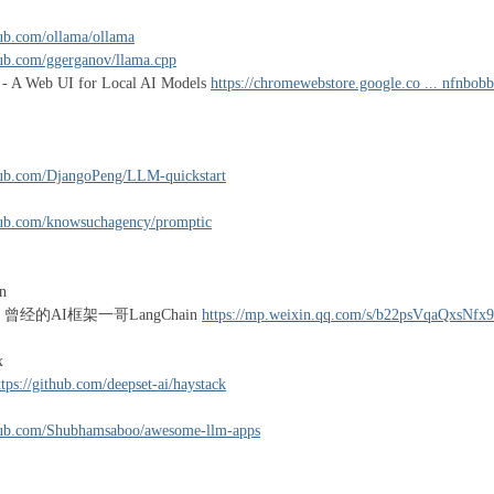
hub.com/ollama/ollama
thub.com/ggerganov/llama.cpp
t - A Web UI for Local AI Models
https://chromewebstore.google.co ... nfnbo
thub.com/DjangoPeng/LLM-quickstart
thub.com/knowsuchagency/promptic
n
1-19 曾经的AI框架一哥LangChain
https://mp.weixin.qq.com/s/b22psVqaQxs
x
ttps://github.com/deepset-ai/haystack
thub.com/Shubhamsaboo/awesome-llm-apps