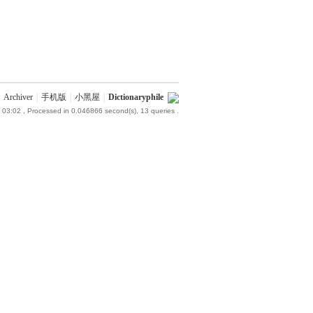
Archiver
|
手机版
|
小黑屋
|
Dictionaryphile
 03:02
, Processed in 0.046866 second(s), 13 queries .