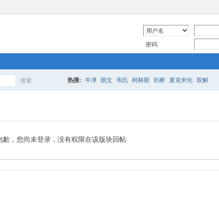
密码
热搜:
牛津
朗文
韦氏
柯林斯
剑桥
麦克米伦
双解
搜索
搜
索
抱歉，您尚未登录，没有权限在该版块回帖