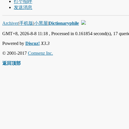
打个招呼
发送消息
Archiver
|
手机版
|
小黑屋
|
Dictionaryphile
GMT+8, 2026-8-8 11:18
, Processed in 0.161854 second(s), 17 querie
Powered by
Discuz!
X3.3
© 2001-2017
Comsenz Inc.
返回顶部