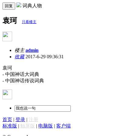
词典人物
回复
袁珂
只看楼主
楼主
admin
收藏
2017-6-29 09:36:31
袁珂
- 中国神话大词典
- 中国神话传说词典
首页
|
登录
|
注册
标准版
|
触屏版
|
电脑版
|
客户端