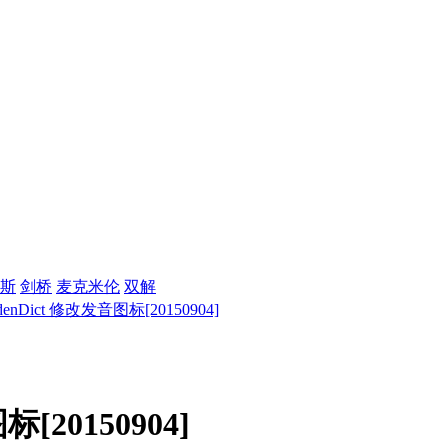
斯
剑桥
麦克米伦
双解
denDict 修改发音图标[20150904]
标[20150904]