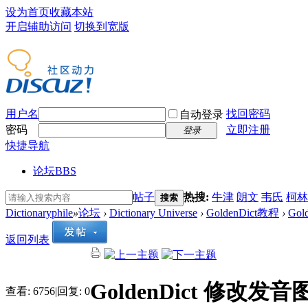
设为首页
收藏本站
开启辅助访问
切换到宽版
用户名
找回密码
自动登录
密码
立即注册
登录
快捷导航
论坛
BBS
帖子
热搜:
牛津
朗文
韦氏
柯林
搜索
Dictionaryphile
»
论坛
›
Dictionary Universe
›
GoldenDict教程
›
Gol
返回列表
GoldenDict 修改发音图
查看:
6756
|
回复:
0