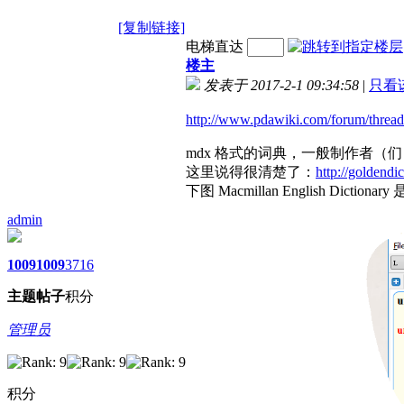
[复制链接]
电梯直达
楼主
发表于 2017-2-1 09:34:58
|
只看
http://www.pdawiki.com/forum/thread
mdx 格式的词典，一般制作者（们
这里说得很清楚了：
http://goldend
下图 Macmillan English Di
admin
1009
1009
3716
主题
帖子
积分
管理员
积分