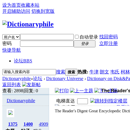
设为首页
收藏本站
开启辅助访问
切换到宽版
找回密码
自动登录
密码
立即注册
登录
快捷导航
论坛
BBS
搜索
热搜:
牛津
朗文
韦氏
柯林
搜索
Dictionaryphile
»
论坛
›
Dictionary Universe
›
Dictionary on Disk&Pa
返回列表
查看:
2898
|
回复:
0
The Reader's
Dictionaryphile
电梯直达
发表于 2023-10-4 08:39:09
|
只看该
The Reader's Digest Great Encyclopedic Dict
1375
1400
4909