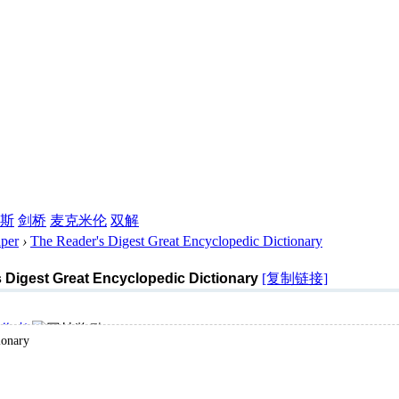
斯
剑桥
麦克米伦
双解
per
›
The Reader's Digest Great Encyclopedic Dictionary
 Digest Great Encyclopedic Dictionary
[复制链接]
作者
ionary