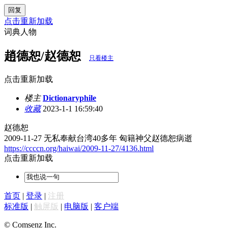
回复
点击重新加载
词典人物
趙德恕/赵德恕
只看楼主
点击重新加载
楼主
Dictionaryphile
收藏
2023-1-1 16:59:40
赵德恕
2009-11-27 无私奉献台湾40多年 匈籍神父赵德恕病逝
https://ccccn.org/haiwai/2009-11-27/4136.html
点击重新加载
首页
|
登录
|
注册
标准版
|
触屏版
|
电脑版
|
客户端
© Comsenz Inc.