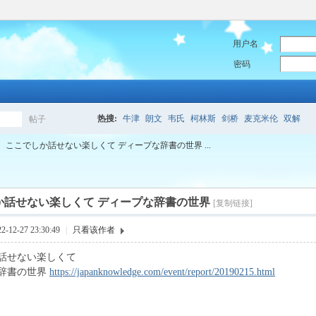
用户名
密码
热搜:
牛津
朗文
韦氏
柯林斯
剑桥
麦克米伦
双解
帖子
搜
ここでしか話せない楽しくて ディープな辞書の世界 ...
索
か話せない楽しくて ディープな辞書の世界
[复制链接]
12-27 23:30:49
|
只看该作者
話せない楽しくて
辞書の世界
https://japanknowledge.com/event/report/20190215.html