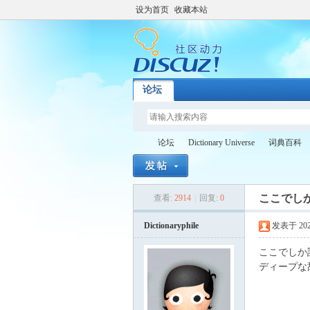
设为首页
收藏本站
论坛
论坛
Dictionary Universe
词典百科
ここでし
查看:
2914
|
回复:
0
Di
»
›
›
›
Dictionaryphile
发表于 2022-
ここでしか
ディープな