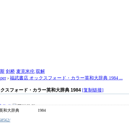
斯
剑桥
麦克米伦
双解
per
›
福武書店 オックスフォード・カラー英和大辞典 1984 ...
クスフォード・カラー英和大辞典 1984
[复制链接]
该作者
ー英和大辞典 1984
68562/