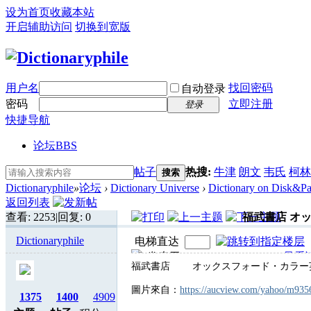
设为首页
收藏本站
开启辅助访问
切换到宽版
用户名
找回密码
自动登录
密码
立即注册
登录
快捷导航
论坛
BBS
帖子
热搜:
牛津
朗文
韦氏
柯林
搜索
Dictionaryphile
»
论坛
›
Dictionary Universe
›
Dictionary on Disk&Pa
返回列表
查看:
2253
|
回复:
0
福武書店 オッ
Dictionaryphile
电梯直达
发表于 2022-11-24 23:39:14
|
只看
福武書店 オックスフォード・カラ
圖片來自：
https://aucview.com/yahoo/m935
1375
1400
4909