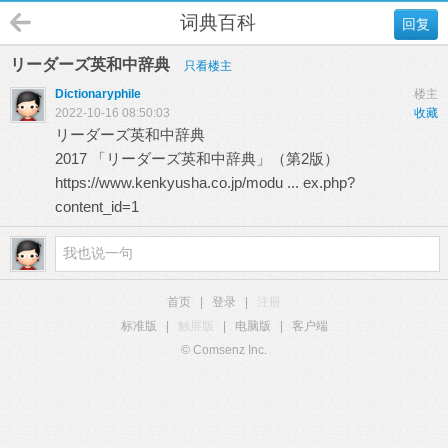
词典百科
回复
リーダーズ英和中辞典
只看楼主
Dictionaryphile
楼主
2022-10-16 08:50:03
收藏
リーダーズ英和中辞典
2017 「リーダーズ英和中辞典」（第2版）
https://www.kenkyusha.co.jp/modu ... ex.php?
content_id=1
首页
|
登录
|
注册
标准版
|
触屏版
|
电脑版
|
客户端
© Comsenz Inc.