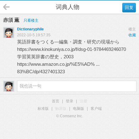
词典人物
回复
赤須 薫
只看楼主
Dictionaryphile
楼主
2022-10-5 19:57:35
收藏
英語辞書をつくる―編集・調査・研究の現場から
https://www.kinokuniya.co.jp/f/dsg-01-9784469246070
学習英英辞書の歴史，2003
https://www.amazon.co.jp/%E5%AD% ...
83%BC/dp/4327401323
首页
|
登录
|
注册
标准版
|
触屏版
|
电脑版
|
客户端
© Comsenz Inc.