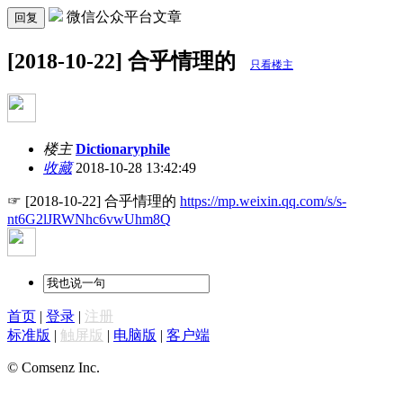
微信公众平台文章
回复
[2018-10-22] 合乎情理的
只看楼主
楼主
Dictionaryphile
收藏
2018-10-28 13:42:49
☞ [2018-10-22] 合乎情理的
https://mp.weixin.qq.com/s/s-
nt6G2lJRWNhc6vwUhm8Q
首页
|
登录
|
注册
标准版
|
触屏版
|
电脑版
|
客户端
© Comsenz Inc.