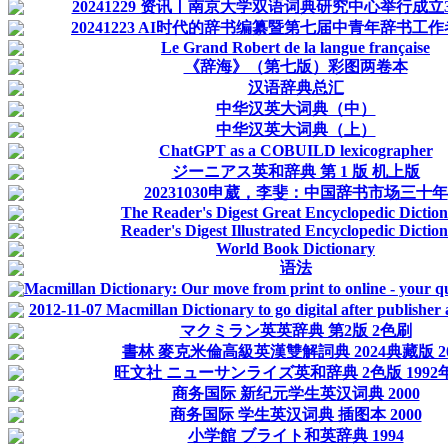
20241229 资讯丨南京大学双语词典研究中心举行成立30
20241223 AI时代的辞书编纂暨第七届中青年辞书工作者
Le Grand Robert de la langue française
《辞海》（第七版）彩图两卷本
汉语辞典总汇
中华汉英大词典（中）
中华汉英大词典（上）
ChatGPT as a COBUILD lexicographer
ジーニアス英和辞典 第 1 版 机上版
20231030申葳，李斐：中国辞书市场三十年
The Reader's Digest Great Encyclopedic Dictio
Reader's Digest Illustrated Encyclopedic Dictio
World Book Dictionary
语法
Macmillan Dictionary: Our move from print to online - your q
2012-11-07 Macmillan Dictionary to go digital after publisher 
マクミラン英英辞典 第2版 2色刷
書林 麥克米倫高級英漢雙解詞典 2024典藏版 20
旺文社 ニューサンライズ英和辞典 2色版 1992
商务国际 新纪元学生英汉词典 2000
商务国际 学生英汉词典 插图本 2000
小学館 ブライト和英辞典 1994