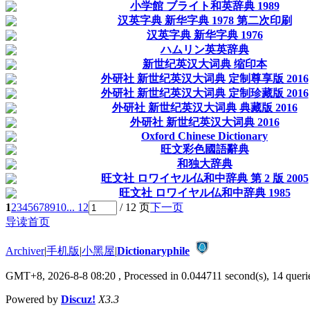
小学館 ブライト和英辞典 1989
汉英字典 新华字典 1978 第二次印刷
汉英字典 新华字典 1976
ハムリン英英辞典
新世纪英汉大词典 缩印本
外研社 新世纪英汉大词典 定制尊享版 2016
外研社 新世纪英汉大词典 定制珍藏版 2016
外研社 新世纪英汉大词典 典藏版 2016
外研社 新世纪英汉大词典 2016
Oxford Chinese Dictionary
旺文彩色國語辭典
和独大辞典
旺文社 ロワイヤル仏和中辞典 第 2 版 2005
旺文社 ロワイヤル仏和中辞典 1985
1
2
3
4
5
6
7
8
9
10
... 12
/ 12 页
下一页
导读首页
Archiver
|
手机版
|
小黑屋
|
Dictionaryphile
GMT+8, 2026-8-8 08:20
, Processed in 0.044711 second(s), 14 querie
Powered by
Discuz!
X3.3