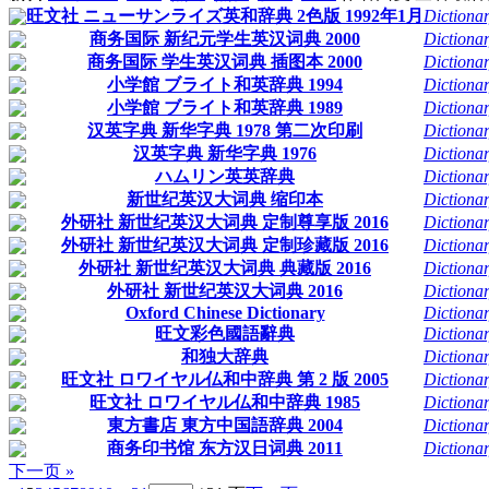
旺文社 ニューサンライズ英和辞典 2色版 1992年1月
Dictionar
商务国际 新纪元学生英汉词典 2000
Dictionar
商务国际 学生英汉词典 插图本 2000
Dictionar
小学館 ブライト和英辞典 1994
Dictionar
小学館 ブライト和英辞典 1989
Dictionar
汉英字典 新华字典 1978 第二次印刷
Dictionar
汉英字典 新华字典 1976
Dictionar
ハムリン英英辞典
Dictionar
新世纪英汉大词典 缩印本
Dictionar
外研社 新世纪英汉大词典 定制尊享版 2016
Dictionar
外研社 新世纪英汉大词典 定制珍藏版 2016
Dictionar
外研社 新世纪英汉大词典 典藏版 2016
Dictionar
外研社 新世纪英汉大词典 2016
Dictionar
Oxford Chinese Dictionary
Dictionar
旺文彩色國語辭典
Dictionar
和独大辞典
Dictionar
旺文社 ロワイヤル仏和中辞典 第 2 版 2005
Dictionar
旺文社 ロワイヤル仏和中辞典 1985
Dictionar
東方書店 東方中国語辞典 2004
Dictionar
商务印书馆 东方汉日词典 2011
Dictionar
下一页 »