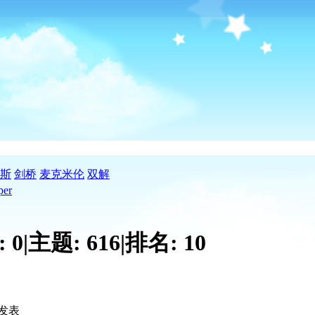
斯
剑桥
麦克米伦
双解
per
:
0
|
主题:
616
|
排名:
10
发表