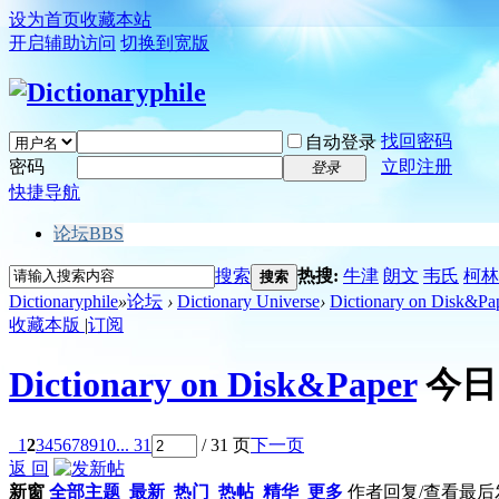
设为首页
收藏本站
开启辅助访问
切换到宽版
找回密码
自动登录
密码
立即注册
登录
快捷导航
论坛
BBS
搜索
热搜:
牛津
朗文
韦氏
柯林
搜索
Dictionaryphile
»
论坛
›
Dictionary Universe
›
Dictionary on Disk&Pa
收藏本版
|
订阅
Dictionary on Disk&Paper
今日
1
2
3
4
5
6
7
8
9
10
... 31
/ 31 页
下一页
返 回
新窗
全部主题
最新
热门
热帖
精华
更多
作者
回复/查看
最后