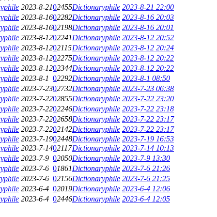
yphile
2023-8-21
0
2455
Dictionaryphile
2023-8-21 22:00
yphile
2023-8-16
0
2282
Dictionaryphile
2023-8-16 20:03
yphile
2023-8-16
0
2198
Dictionaryphile
2023-8-16 20:01
yphile
2023-8-12
0
2241
Dictionaryphile
2023-8-12 20:52
yphile
2023-8-12
0
2115
Dictionaryphile
2023-8-12 20:24
yphile
2023-8-12
0
2275
Dictionaryphile
2023-8-12 20:22
yphile
2023-8-12
0
2344
Dictionaryphile
2023-8-12 20:22
yphile
2023-8-1
0
2292
Dictionaryphile
2023-8-1 08:50
yphile
2023-7-23
0
2732
Dictionaryphile
2023-7-23 06:38
yphile
2023-7-22
0
2855
Dictionaryphile
2023-7-22 23:20
yphile
2023-7-22
0
2246
Dictionaryphile
2023-7-22 23:18
yphile
2023-7-22
0
2658
Dictionaryphile
2023-7-22 23:17
yphile
2023-7-22
0
2142
Dictionaryphile
2023-7-22 23:17
yphile
2023-7-19
0
2448
Dictionaryphile
2023-7-19 16:53
yphile
2023-7-14
0
2117
Dictionaryphile
2023-7-14 10:13
yphile
2023-7-9
0
2050
Dictionaryphile
2023-7-9 13:30
yphile
2023-7-6
0
1861
Dictionaryphile
2023-7-6 21:26
yphile
2023-7-6
0
2156
Dictionaryphile
2023-7-6 21:25
yphile
2023-6-4
0
2019
Dictionaryphile
2023-6-4 12:06
yphile
2023-6-4
0
2446
Dictionaryphile
2023-6-4 12:05