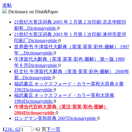
发帖
Dictionary on Disk&Paper
21世纪大英汉词典 2005 年 2 月第 2 次印刷 北京华联印
刷有...
Dictionaryphile
0
21世纪大英汉词典 2003 年 1 月第 1 次印刷 涿州市星河
印刷厂
Dictionaryphile
0
世界图书 牛津當代大辭典（英漢·英英·彩色·圖解） 1997
年 ...
Dictionaryphile
0
牛津當代大辭典（英漢·英英·彩色·圖解） 第一版 1989
年 8 月
Dictionaryphile
0
旺文社 牛津當代大辭典（英漢·英英·彩色·圖解） 2000年
新...
Dictionaryphile
0
福武書店 オックスフォード・カラー英和大辞典 8 冊
1982
Dictionaryphile
0
福武書店 オックスフォード・カラー英和大辞典
1984
Dictionaryphile
0
牛津当代百科大辞典（英汉·英英·彩色·图解）
2004
Dictionaryphile
0
ロングマン英和辞典 2007
Dictionaryphile
0
1
2
3
4
.. 62
/ 62 页
下一页