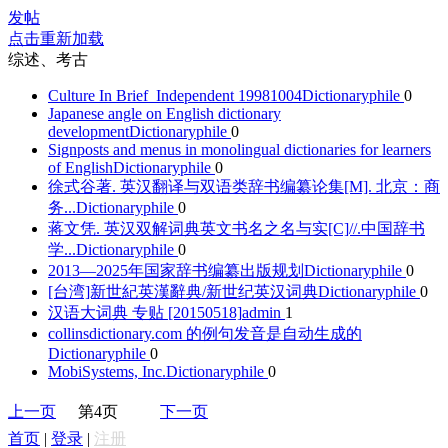
发帖
点击重新加载
综述、考古
Culture In Brief_Independent 19981004
Dictionaryphile
0
Japanese angle on English dictionary
development
Dictionaryphile
0
Signposts and menus in monolingual dictionaries for learners
of English
Dictionaryphile
0
徐式谷著. 英汉翻译与双语类辞书编纂论集[M]. 北京：商
务...
Dictionaryphile
0
蒋文凭. 英汉双解词典英文书名之名与实[C]//.中国辞书
学...
Dictionaryphile
0
2013—2025年国家辞书编纂出版规划
Dictionaryphile
0
[台湾]新世紀英漢辭典/新世纪英汉词典
Dictionaryphile
0
汉语大词典 专贴 [20150518]
admin
1
collinsdictionary.com 的例句发音是自动生成的
Dictionaryphile
0
MobiSystems, Inc.
Dictionaryphile
0
上一页
第4页
下一页
首页
|
登录
|
注册